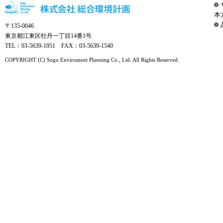
本
〒135-0046
東京都江東区牡丹一丁目14番1号
TEL：03-5639-1951 FAX：03-5639-1540
COPYRIGHT (C) Sogo Enviroment Planning Co., Ltd. All Rights Reserved.