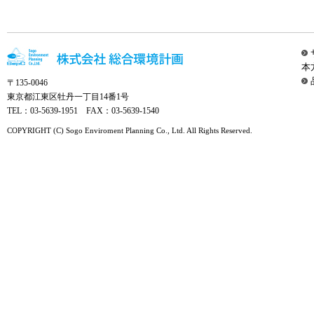
本
〒135-0046
東京都江東区牡丹一丁目14番1号
TEL：03-5639-1951 FAX：03-5639-1540
COPYRIGHT (C) Sogo Enviroment Planning Co., Ltd. All Rights Reserved.